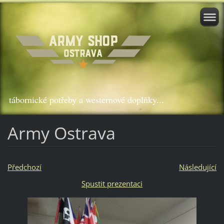
tábornické potřeby a westernové doplňky...
Army Ostrava
Předchozí
Následující
Spustit prezentaci